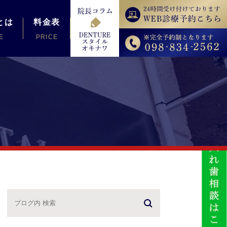
とは
料金表
E
PRICE
料金表
医療費控除について
療の違い