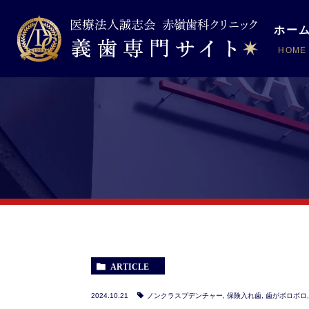
ホー
HOME
ア
初
院
設
院
ARTICLE
2024.10.21
ノンクラスプデンチャー
,
保険入れ歯
,
歯がボロボロ