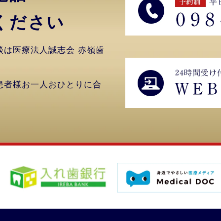
ください
談は医療法人誠志会 赤嶺歯
患者様お一人おひとりに合