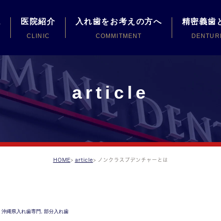
ム
医院紹介
入れ歯をお考えの方へ
精密義歯
CLINIC
COMMITMENT
DENTUR
クセス
精密義歯とは
article
めての方へ
治療の流れ
長紹介
自費・保険の診
備機器
種類・材質
内紹介
HOME
article
ノンクラスプデンチャーとは
,
沖縄県入れ歯専門
,
部分入れ歯