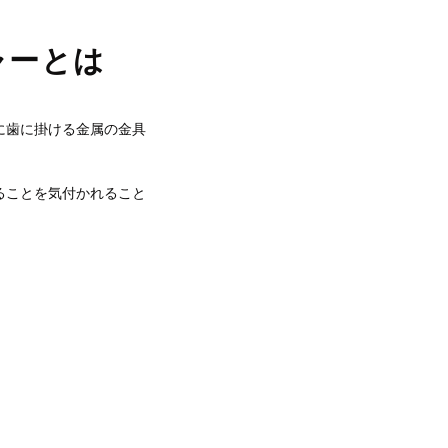
ャーとは
に歯に掛ける金属の金具
。
ることを気付かれること