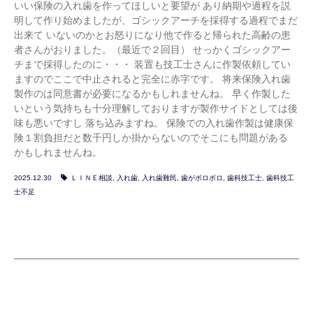
いい保険の入れ歯を作ってほしいと要望が あり納期や過程を説
明して作り始めましたが、ゴシックアーチを採得する過程でまだ
出来て いないのかとお怒りになり他で作ると帰られた高齢の患
者さんがおりました。（最近で２回目） せっかくゴシックアー
チまで採得したのに・・・ 装置も技工士さんに作製依頼してい
ますのでここで中止されると完全に赤字です。 将来保険入れ歯
製作のは同意書が必要になるかもしれませんね。 早く作製した
いという気持ちも十分理解しておりますが製作サイドとしては後
味も悪いですし 落ち込みますね。 保険での入れ歯作製は健康保
険１割負担だと数千円しか掛からないのでそこにも問題がある
かもしれませんね。
2025.12.30
ＬＩＮＥ相談
,
入れ歯
,
入れ歯難民
,
歯がボロボロ
,
歯科技工士
,
歯科技工
士不足