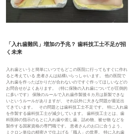
「入れ歯難民」増加の予兆？ 歯科技工士不足が招
く未来
入れ歯というと簡単にいつでもどこの医院に行ってもすぐに作れ
ると考えている 患者さんは結構いらっしゃいます。 他の医院で
入れ歯を作ったばかりだが合わないのですぐ作ってほしいなどの
お問合せがよくあります。（特に保険の入れ歯についてが圧倒的
に多いです） 保険のルールで入れ歯作製後６カ月は新製できな
いというルールがありますが、 それ以外に大きな問題が最近出
てきています。 その問題とは歯科技工士不足です。 特に入れ歯
を作製する歯科技工士が減少しています。 歯科技工士とは、歯
科医師の指示のもとに入れ歯や差し歯、詰め物、被せ物 などを
製作する国家資格の専門職です。 患者さんのお口に合うよう、
ミクロン単位の精密さで仕上げる「職人」の世界。 特に入れ歯