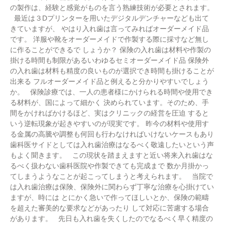
の製作は、経験と感覚がものを言う熟練技術が必要とされます。
最近は３Dプリンターを用いたデジタルデンチャーなども出て
きていますが、 やはり入れ歯は言ってみればオーダーメイド品
です。 洋服や靴をオーダーメイドで作製する際に採寸など無し
に作ることができるで しょうか？ 保険の入れ歯は材料や作製の
掛ける時間も制限があるいわゆるセミオーダーメイド品 保険外
の入れ歯は材料も精度の良いものが選択でき時間も掛けることが
出来る フルオーダーメイド品と例えると分かりやすいでしょう
か。 保険診療では、一人の患者様にかけられる時間や使用でき
る材料が、国によって細かく 決められています。そのため、手
間をかければかけるほど、実はクリニックの経営を圧迫 すると
いう逆転現象が起きやすいのが現実です。 昨今の材料や使用す
る金属の高騰や調整も何回も行わなければいけないケースもあり
歯科医サイドとしては入れ歯治療はなるべく敬遠したいという声
もよく聞きます。 この現状を踏まえますと近い将来入れ歯はな
るべく扱わない歯科医院や作製できても完成まで 数か月掛かっ
てしまうようなことが起こってしまうと考えられます。 当院で
は入れ歯治療は保険、保険外に関わらず丁寧な治療を心掛けてい
ますが、時には とにかく急いで作ってほしいとか、保険の範疇
を超えた審美的な要求などがあったり して対応に苦慮する場合
があります。 先日も入れ歯を失くしたのでなるべく早く精度の