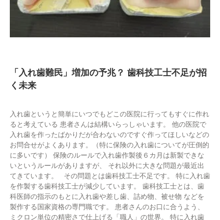
「入れ歯難民」増加の予兆？ 歯科技工士不足が招
く未来
入れ歯というと簡単にいつでもどこの医院に行ってもすぐに作れ
ると考えている 患者さんは結構いらっしゃいます。 他の医院で
入れ歯を作ったばかりだが合わないのですぐ作ってほしいなどの
お問合せがよくあります。（特に保険の入れ歯についてが圧倒的
に多いです） 保険のルールで入れ歯作製後６カ月は新製できな
いというルールがありますが、 それ以外に大きな問題が最近出
てきています。 その問題とは歯科技工士不足です。 特に入れ歯
を作製する歯科技工士が減少しています。 歯科技工士とは、歯
科医師の指示のもとに入れ歯や差し歯、詰め物、被せ物 などを
製作する国家資格の専門職です。 患者さんのお口に合うよう、
ミクロン単位の精密さで仕上げる「職人」の世界。 特に入れ歯