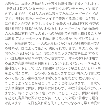
の製作は、経験と感覚がものを言う熟練技術が必要とされます。
最近は３Dプリンターを用いたデジタルデンチャーなども出て
きていますが、 やはり入れ歯は言ってみればオーダーメイド品
です。 洋服や靴をオーダーメイドで作製する際に採寸など無し
に作ることができるで しょうか？ 保険の入れ歯は材料や作製の
掛ける時間も制限があるいわゆるセミオーダーメイド品 保険外
の入れ歯は材料も精度の良いものが選択でき時間も掛けることが
出来る フルオーダーメイド品と例えると分かりやすいでしょう
か。 保険診療では、一人の患者様にかけられる時間や使用でき
る材料が、国によって細かく 決められています。そのため、手
間をかければかけるほど、実はクリニックの経営を圧迫 すると
いう逆転現象が起きやすいのが現実です。 昨今の材料や使用す
る金属の高騰や調整も何回も行わなければいけないケースもあり
歯科医サイドとしては入れ歯治療はなるべく敬遠したいという声
もよく聞きます。 この現状を踏まえますと近い将来入れ歯はな
るべく扱わない歯科医院や作製できても完成まで 数か月掛かっ
てしまうようなことが起こってしまうと考えられます。 当院で
は入れ歯治療は保険、保険外に関わらず丁寧な治療を心掛けてい
ますが、時には とにかく急いで作ってほしいとか、保険の範疇
を超えた審美的な要求などがあったり して対応に苦慮する場合
があります。 先日も入れ歯を失くしたのでなるべく早く精度の