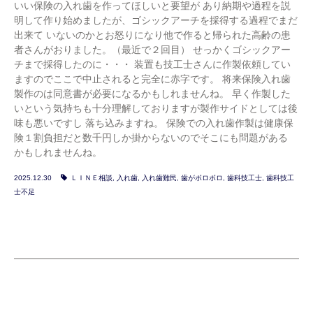
いい保険の入れ歯を作ってほしいと要望が あり納期や過程を説
明して作り始めましたが、ゴシックアーチを採得する過程でまだ
出来て いないのかとお怒りになり他で作ると帰られた高齢の患
者さんがおりました。（最近で２回目） せっかくゴシックアー
チまで採得したのに・・・ 装置も技工士さんに作製依頼してい
ますのでここで中止されると完全に赤字です。 将来保険入れ歯
製作のは同意書が必要になるかもしれませんね。 早く作製した
いという気持ちも十分理解しておりますが製作サイドとしては後
味も悪いですし 落ち込みますね。 保険での入れ歯作製は健康保
険１割負担だと数千円しか掛からないのでそこにも問題がある
かもしれませんね。
2025.12.30
ＬＩＮＥ相談
,
入れ歯
,
入れ歯難民
,
歯がボロボロ
,
歯科技工士
,
歯科技工
士不足